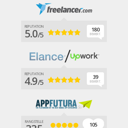
REPUTATION
180
5.0
/5
BEWERT.
REPUTATION
39
4.9
/5
BEWERT.
RANGSTELLE
105