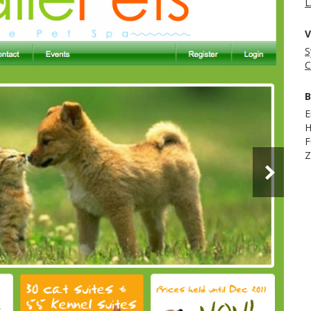
L
V
S
C
B
E
H
F
Z