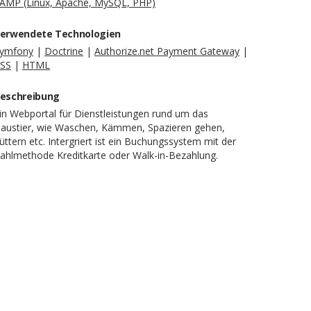
AMP (Linux, Apache, MySQL, PHP)
erwendete Technologien
ymfony
|
Doctrine
|
Authorize.net Payment Gateway
|
SS
|
HTML
eschreibung
in Webportal für Dienstleistungen rund um das
austier, wie Waschen, Kämmen, Spazieren gehen,
üttern etc. Intergriert ist ein Buchungssystem mit der
ahlmethode Kreditkarte oder Walk-in-Bezahlung.