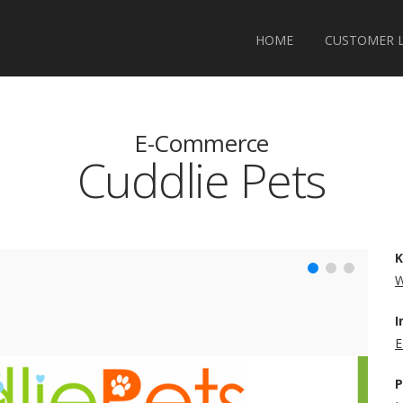
HOME
CUSTOMER 
E-Commerce
Cuddlie Pets
K
I
E
P