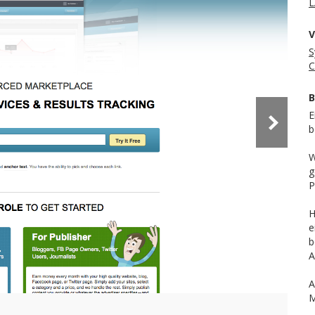
L
V
S
C
B
E
b
W
g
P
H
e
b
A
A
M