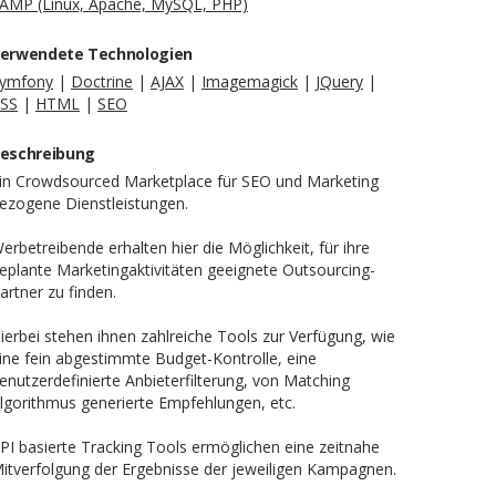
AMP (Linux, Apache, MySQL, PHP)
erwendete Technologien
ymfony
|
Doctrine
|
AJAX
|
Imagemagick
|
JQuery
|
SS
|
HTML
|
SEO
eschreibung
in Crowdsourced Marketplace für SEO und Marketing
ezogene Dienstleistungen.
erbetreibende erhalten hier die Möglichkeit, für ihre
eplante Marketingaktivitäten geeignete Outsourcing-
artner zu finden.
ierbei stehen ihnen zahlreiche Tools zur Verfügung, wie
ine fein abgestimmte Budget-Kontrolle, eine
enutzerdefinierte Anbieterfilterung, von Matching
lgorithmus generierte Empfehlungen, etc.
PI basierte Tracking Tools ermöglichen eine zeitnahe
itverfolgung der Ergebnisse der jeweiligen Kampagnen.