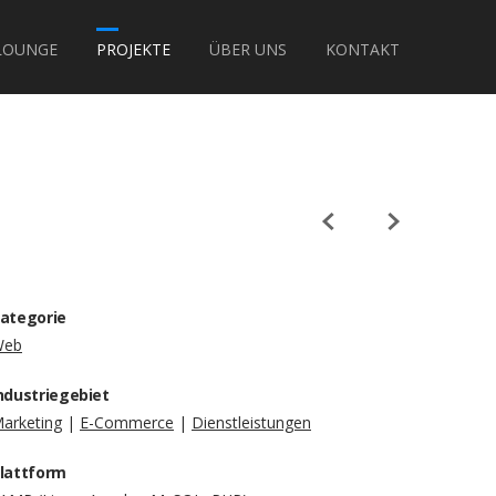
LOUNGE
PROJEKTE
ÜBER UNS
KONTAKT
ategorie
Web
ndustriegebiet
arketing
|
E-Commerce
|
Dienstleistungen
lattform