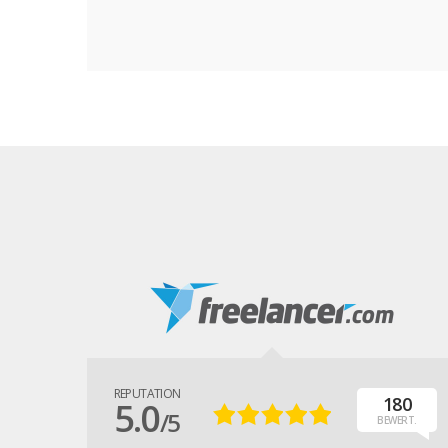
REPUTATION
180
5.0
/5
BEWERT.