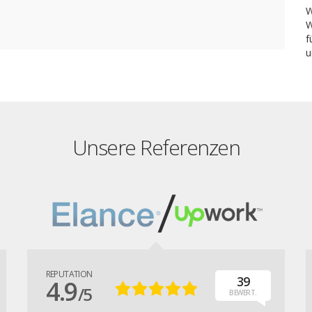
W
W
f
u
Unsere Referenzen
REPUTATION
39
4.9
/5
BEWERT.