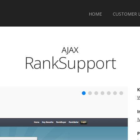
HOME
CUSTOMER 
AJAX
RankSupport
K
I
M
P